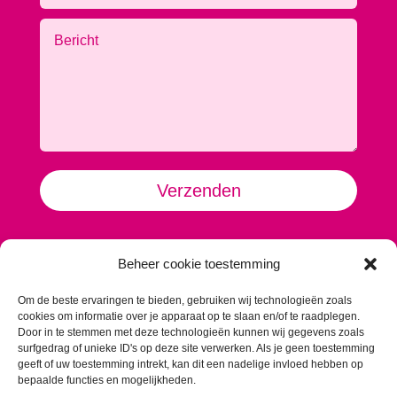
Alternative:
Verzenden
TextVast
Beheer cookie toestemming
Krommeweg 2
5708 JM Helmond
Om de beste ervaringen te bieden, gebruiken wij technologieën zoals
Contact:
cookies om informatie over je apparaat op te slaan en/of te raadplegen.
Koen: 06 13 77 08 25
Door in te stemmen met deze technologieën kunnen wij gegevens zoals
surfgedrag of unieke ID's op deze site verwerken. Als je geen toestemming
koen@textvast.nl
geeft of uw toestemming intrekt, kan dit een nadelige invloed hebben op
bepaalde functies en mogelijkheden.
Romy: 06 10 57 13 58