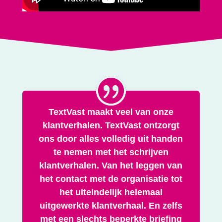
TextVast maakt veel van onze
klantverhalen. TextVast ontzorgt
ons door alles volledig uit handen
te nemen met het schrijven
klantverhalen. Van het leggen van
het contact met de organisatie tot
het uiteindelijk helemaal
uitgewerkte klantverhaal. En zelfs
met een slechts beperkte briefing