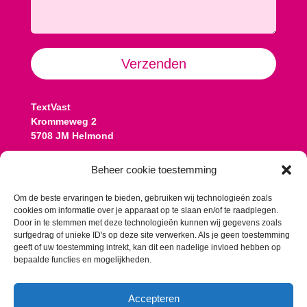
Alternative:
Verzenden
TextVast
Krommeweg 2
5708 JM Helmond
Contact:
Beheer cookie toestemming
Koen: 06 13 77 08 25
koen@textvast.nl
Om de beste ervaringen te bieden, gebruiken wij technologieën zoals
cookies om informatie over je apparaat op te slaan en/of te raadplegen.
Romy: 06 10 57 13 58
Door in te stemmen met deze technologieën kunnen wij gegevens zoals
romy@textvast.nl
surfgedrag of unieke ID's op deze site verwerken. Als je geen toestemming
geeft of uw toestemming intrekt, kan dit een nadelige invloed hebben op
Onze algemene voorwaarden
bepaalde functies en mogelijkheden.
Accepteren