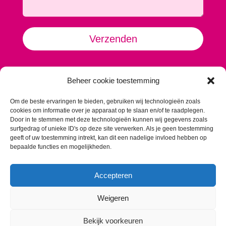
Alternative:
Verzenden
TextVast
Beheer cookie toestemming
Krommeweg 2
5708 JM Helmond
Om de beste ervaringen te bieden, gebruiken wij technologieën zoals
Contact:
cookies om informatie over je apparaat op te slaan en/of te raadplegen.
Koen: 06 13 77 08 25
Door in te stemmen met deze technologieën kunnen wij gegevens zoals
surfgedrag of unieke ID's op deze site verwerken. Als je geen toestemming
koen@textvast.nl
geeft of uw toestemming intrekt, kan dit een nadelige invloed hebben op
bepaalde functies en mogelijkheden.
Romy: 06 10 57 13 58
romy@textvast.nl
Accepteren
Onze algemene voorwaarden
Weigeren
Bekijk voorkeuren