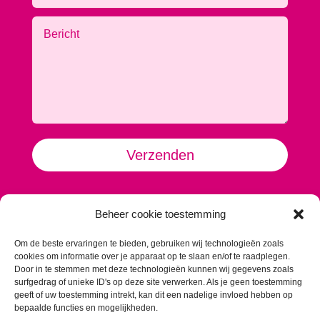
Alternative:
Verzenden
TextVast
Beheer cookie toestemming
Krommeweg 2
5708 JM Helmond
Om de beste ervaringen te bieden, gebruiken wij technologieën zoals
Contact:
cookies om informatie over je apparaat op te slaan en/of te raadplegen.
Koen: 06 13 77 08 25
Door in te stemmen met deze technologieën kunnen wij gegevens zoals
surfgedrag of unieke ID's op deze site verwerken. Als je geen toestemming
koen@textvast.nl
geeft of uw toestemming intrekt, kan dit een nadelige invloed hebben op
bepaalde functies en mogelijkheden.
Romy: 06 10 57 13 58