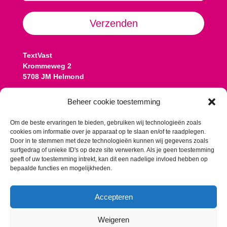
Alternative:
Verzenden
TextVast
Krommeweg 2
5708 JM Helmond
Contact:
Beheer cookie toestemming
Koen: 06 13 77 08 25
koen@textvast.nl
Om de beste ervaringen te bieden, gebruiken wij technologieën zoals
cookies om informatie over je apparaat op te slaan en/of te raadplegen.
Romy: 06 10 57 13 58
Door in te stemmen met deze technologieën kunnen wij gegevens zoals
romy@textvast.nl
surfgedrag of unieke ID's op deze site verwerken. Als je geen toestemming
geeft of uw toestemming intrekt, kan dit een nadelige invloed hebben op
Onze algemene voorwaarden
bepaalde functies en mogelijkheden.
Accepteren
Weigeren