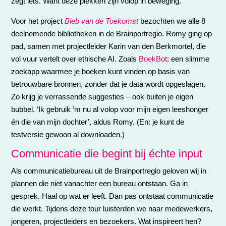
zegt iets. Want deze plekken zijn volop in beweging.
Voor het project
Bieb van de Toekomst
bezochten we alle 8
deelnemende bibliotheken in de Brainportregio. Romy ging op
pad, samen met projectleider Karin van den Berkmortel, die
vol vuur vertelt over ethische AI. Zoals
BoekBot
: een slimme
zoekapp waarmee je boeken kunt vinden op basis van
betrouwbare bronnen, zonder dat je data wordt opgeslagen.
Zo krijg je verrassende suggesties – ook buiten je eigen
bubbel. ‘Ik gebruik ’m nu al volop voor mijn eigen leeshonger
én die van mijn dochter’, aldus Romy. (En: je kunt de
testversie gewoon al downloaden.)
Communicatie die begint bij échte input
Als communicatiebureau uit de Brainportregio geloven wij in
plannen die niet vanachter een bureau ontstaan. Ga in
gesprek. Haal op wat er leeft. Dan pas ontstaat communicatie
die werkt. Tijdens deze tour luisterden we naar medewerkers,
jongeren, projectleiders en bezoekers. Wat inspireert hen?