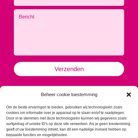
Alternative:
Verzenden
TextVast
Beheer cookie toestemming
Krommeweg 2
5708 JM Helmond
Om de beste ervaringen te bieden, gebruiken wij technologieën zoals
Contact:
cookies om informatie over je apparaat op te slaan en/of te raadplegen.
Koen: 06 13 77 08 25
Door in te stemmen met deze technologieën kunnen wij gegevens zoals
surfgedrag of unieke ID's op deze site verwerken. Als je geen toestemming
koen@textvast.nl
geeft of uw toestemming intrekt, kan dit een nadelige invloed hebben op
bepaalde functies en mogelijkheden.
Romy: 06 10 57 13 58