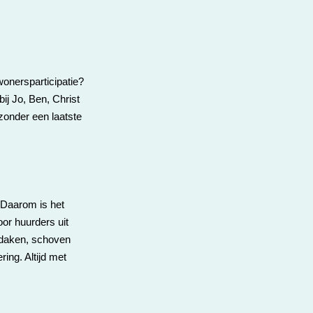
ewonersparticipatie?
ij Jo, Ben, Christ
zonder een laatste
 Daarom is het
oor huurders uit
 daken, schoven
ing. Altijd met