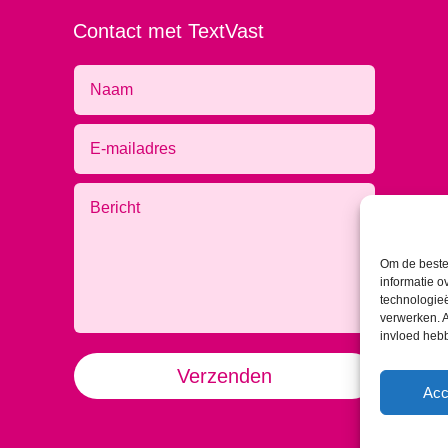
Contact met TextVast
Om de beste 
informatie o
technologieë
verwerken. A
invloed heb
Alternative:
Verzenden
Acc