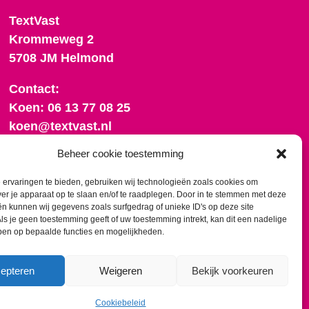
TextVast
Krommeweg 2
5708 JM Helmond
Contact:
Koen: 06 13 77 08 25
koen@textvast.nl
Beheer cookie toestemming
Romy: 06 10 57 13 58
romy@textvast.nl
ervaringen te bieden, gebruiken wij technologieën zoals cookies om
ver je apparaat op te slaan en/of te raadplegen. Door in te stemmen met deze
Onze algemene voorwaarden
n kunnen wij gegevens zoals surfgedrag of unieke ID's op deze site
ls je geen toestemming geeft of uw toestemming intrekt, kan dit een nadelige
ben op bepaalde functies en mogelijkheden.
epteren
Weigeren
Bekijk voorkeuren
Cookiebeleid