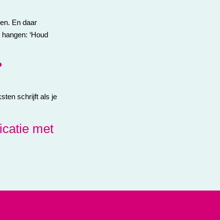
en. En daar
ft hangen: ‘Houd
?
en schrijft als je
icatie met