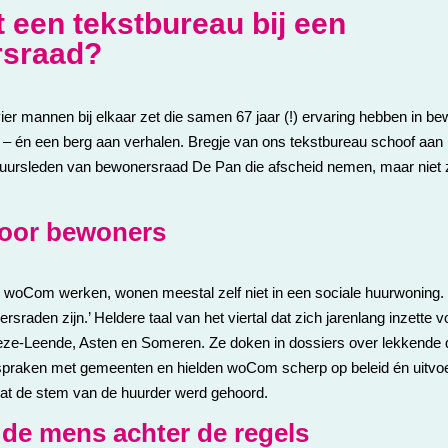
 een tekstbureau bij een
sraad?
 vier mannen bij elkaar zet die samen 67 jaar (!) ervaring hebben in b
– én een berg aan verhalen. Bregje van ons tekstbureau schoof aan b
stuursleden van bewonersraad De Pan die afscheid nemen, maar niet 
door bewoners
j woCom werken, wonen meestal zelf niet in een sociale huurwoning.
sraden zijn.’ Heldere taal van het viertal dat zich jarenlang inzette v
ze-Leende, Asten en Someren. Ze doken in dossiers over lekkende
fspraken met gemeenten en hielden woCom scherp op beleid én uitvoer
dat de stem van de huurder werd gehoord.
de mens achter de regels