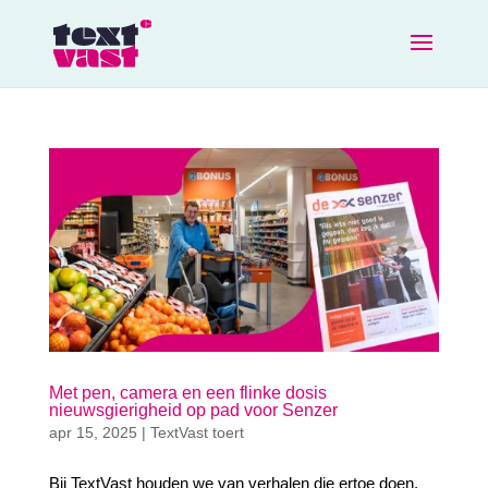
Met pen, camera en een flinke dosis
nieuwsgierigheid op pad voor Senzer
apr 15, 2025
|
TextVast toert
Bij TextVast houden we van verhalen die ertoe doen.