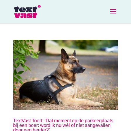
TextVast Toert: ‘Dat moment op de parkeerplaats
bij een boer: word ik nu wél of níet aangevallen
door een herder?’