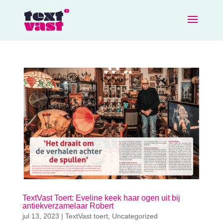
TextVast Toert: Eveline keek haar ogen uit bij
antiekverzamelaar Robert
jul 13, 2023
|
TextVast toert
,
Uncategorized