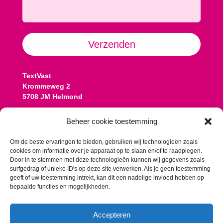
Alternative:
Verzenden
TextVast
Krommeweg 2
5708 JM Helmond
Contact:
Beheer cookie toestemming
Koen: 06 13 77 08 25
koen@textvast.nl
Om de beste ervaringen te bieden, gebruiken wij technologieën zoals
cookies om informatie over je apparaat op te slaan en/of te raadplegen.
Romy: 06 10 57 13 58
Door in te stemmen met deze technologieën kunnen wij gegevens zoals
romy@textvast.nl
surfgedrag of unieke ID's op deze site verwerken. Als je geen toestemming
geeft of uw toestemming intrekt, kan dit een nadelige invloed hebben op
Onze algemene voorwaarden
bepaalde functies en mogelijkheden.
Accepteren