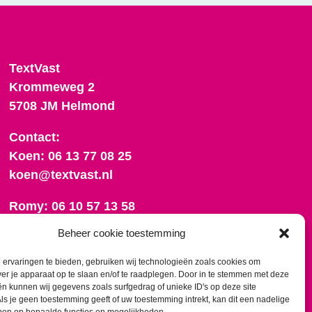
TextVast
Krommeweg 2
5708 JM Helmond
Contact:
Koen: 06 13 77 08 25
koen@textvast.nl
Romy: 06 10 57 13 58
romy@textvast.nl
Beheer cookie toestemming
Onze algemene voorwaarden
ervaringen te bieden, gebruiken wij technologieën zoals cookies om
ver je apparaat op te slaan en/of te raadplegen. Door in te stemmen met deze
n kunnen wij gegevens zoals surfgedrag of unieke ID's op deze site
ls je geen toestemming geeft of uw toestemming intrekt, kan dit een nadelige