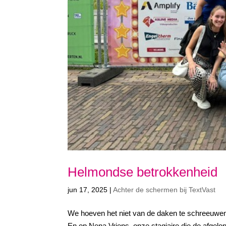
Helmondse betrokkenheid
jun 17, 2025
|
Achter de schermen bij TextVast
We hoeven het niet van de daken te schreeuwen.
En op Nena Vriens, onze stagiaire die de afgel