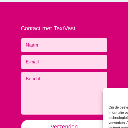
Contact met TextVast
Om de beste 
informatie o
technologieë
Alternative:
verwerken. A
Verzenden