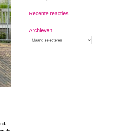
Recente reacties
Archieven
Archieven
ond.
aan de