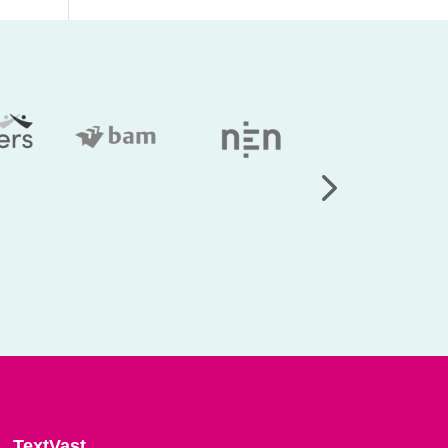
TextVast