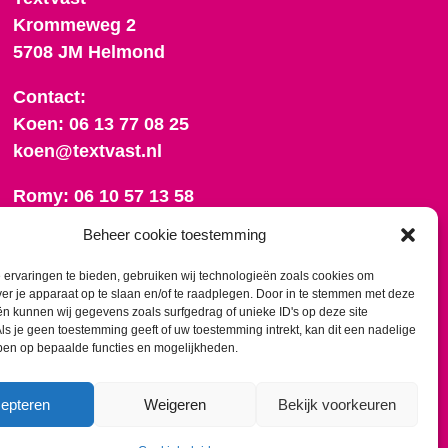
Krommeweg 2
5708 JM Helmond
Contact:
Koen: 06 13 77 08 25
koen@textvast.nl
Romy: 06 10 57 13 58
romy@textvast.nl
Beheer cookie toestemming
Onze algemene voorwaarden
ervaringen te bieden, gebruiken wij technologieën zoals cookies om
ver je apparaat op te slaan en/of te raadplegen. Door in te stemmen met deze
n kunnen wij gegevens zoals surfgedrag of unieke ID's op deze site
ls je geen toestemming geeft of uw toestemming intrekt, kan dit een nadelige
ben op bepaalde functies en mogelijkheden.
epteren
Weigeren
Bekijk voorkeuren