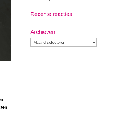
Recente reacties
Archieven
Archieven
en
sten