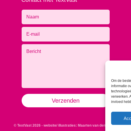
Om de beste 
informatie o
technologieë
Alternative:
verwerken. A
Verzenden
invloed heb
Acc
© TextVast 2026 - website/ illustraties:
Maarten van den Beemt