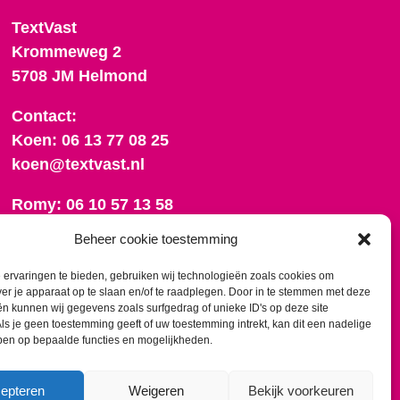
TextVast
Krommeweg 2
5708 JM Helmond
Contact:
Koen: 06 13 77 08 25
koen@textvast.nl
Romy: 06 10 57 13 58
romy@textvast.nl
Beheer cookie toestemming
Onze algemene voorwaarden
ervaringen te bieden, gebruiken wij technologieën zoals cookies om
ver je apparaat op te slaan en/of te raadplegen. Door in te stemmen met deze
n kunnen wij gegevens zoals surfgedrag of unieke ID's op deze site
ls je geen toestemming geeft of uw toestemming intrekt, kan dit een nadelige
ben op bepaalde functies en mogelijkheden.
epteren
Weigeren
Bekijk voorkeuren