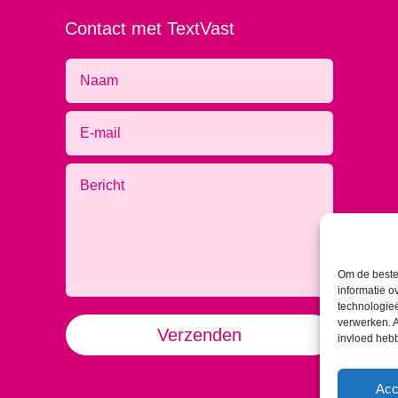
Contact met TextVast
Om de beste 
informatie o
technologieë
Alternative:
verwerken. A
Verzenden
invloed heb
Acc