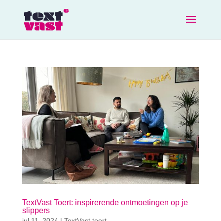
TextVast Toert: inspirerende ontmoetingen op je
slippers
jul 11, 2024
|
TextVast toert