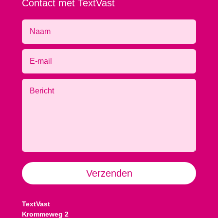
Contact met TextVast
Alternative:
Verzenden
TextVast
Krommeweg 2