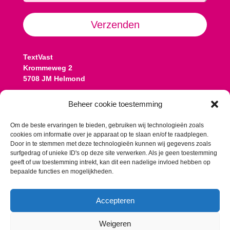
Alternative:
Verzenden
TextVast
Krommeweg 2
5708 JM Helmond
Contact:
Beheer cookie toestemming
Koen: 06 13 77 08 25
koen@textvast.nl
Om de beste ervaringen te bieden, gebruiken wij technologieën zoals
cookies om informatie over je apparaat op te slaan en/of te raadplegen.
Romy: 06 10 57 13 58
Door in te stemmen met deze technologieën kunnen wij gegevens zoals
romy@textvast.nl
surfgedrag of unieke ID's op deze site verwerken. Als je geen toestemming
geeft of uw toestemming intrekt, kan dit een nadelige invloed hebben op
Onze algemene voorwaarden
bepaalde functies en mogelijkheden.
Accepteren
Weigeren