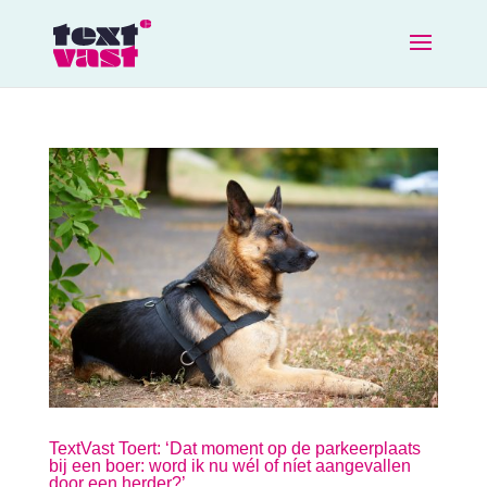
TextVast Toert: ‘Dat moment op de parkeerplaats
bij een boer: word ik nu wél of níet aangevallen
door een herder?’